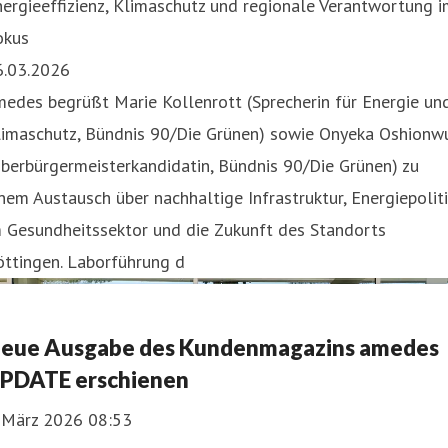
ergieeffizienz, Klimaschutz und regionale Verantwortung 
okus
6.03.2026
edes begrüßt Marie Kollenrott (Sprecherin für Energie un
limaschutz, Bündnis 90/Die Grünen) sowie Onyeka Oshionw
berbürgermeisterkandidatin, Bündnis 90/Die Grünen) zu
nem Austausch über nachhaltige Infrastruktur, Energiepoliti
m Gesundheitssektor und die Zukunft des Standorts
öttingen. Laborführung d
eue Ausgabe des Kundenmagazins amedes
PDATE erschienen
. März 2026 08:53