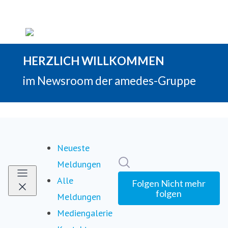
Neueste
Im Newsroom suchen
Meldungen
Alle
Folgen
Nicht mehr
folgen
Meldungen
(current)
Mediengalerie