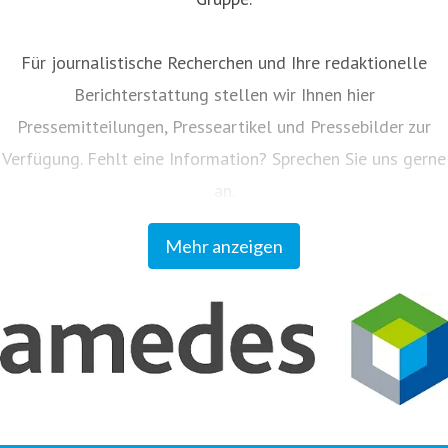
Für journalistische Recherchen und Ihre redaktionelle
Berichterstattung stellen wir Ihnen hier
Pressemitteilungen, Presseartikel und Pressebilder zur
Verfügung. Fehlt eine Information? Sprechen Sie uns gerne
an.
Mehr anzeigen
Unser Kundenmagazin "amedes update" informiert
Einsender und Partner regelmäßig zu allen Neuigkeiten
aus dem Unternehmen. Sie können das Magazin auf
www.amedes-group.com abonnieren.