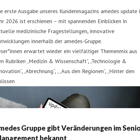
ie erste Ausgabe unseres Kundenmagazins amedes update 
hr 2026 ist erschienen – mit spannenden Einblicken in
tuelle medizinische Fragestellungen, innovative
ntwicklungen innerhalb der amedes-Gruppe.
ser*innen erwartet wieder ein vielfältiger Themenmix aus
n Rubriken „Medizin & Wissenschaft“, „Technologie &
novation“, „Abrechnung“, „ „Aus den Regionen“, „Hinter den
lissen
medes Gruppe gibt Veränderungen im Seni
anagement bekannt