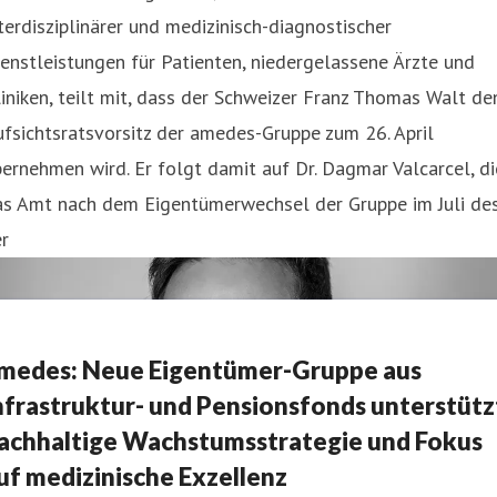
terdisziplinärer und medizinisch-diagnostischer
enstleistungen für Patienten, niedergelassene Ärzte und
iniken, teilt mit, dass der Schweizer Franz Thomas Walt de
fsichtsratsvorsitz der amedes-Gruppe zum 26. April
ernehmen wird. Er folgt damit auf Dr. Dagmar Valcarcel, di
as Amt nach dem Eigentümerwechsel der Gruppe im Juli de
r
medes: Neue Eigentümer-Gruppe aus
nfrastruktur- und Pensionsfonds unterstütz
achhaltige Wachstumsstrategie und Fokus
uf medizinische Exzellenz