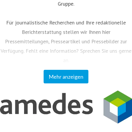
Gruppe.
Für journalistische Recherchen und Ihre redaktionelle
Berichterstattung stellen wir Ihnen hier
Pressemitteilungen, Presseartikel und Pressebilder zur
Verfügung. Fehlt eine Information? Sprechen Sie uns gerne
an.
Mehr anzeigen
Unser Kundenmagazin "amedes update" informiert
Einsender und Partner regelmäßig zu allen Neuigkeiten
aus dem Unternehmen. Sie können das Magazin auf
www.amedes-group.com abonnieren.