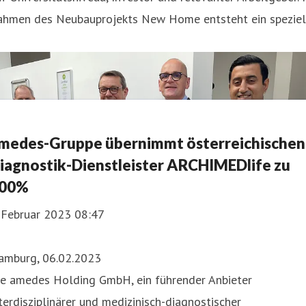
ahmen des Neubauprojekts New Home entsteht ein speziel
medes-Gruppe übernimmt österreichischen
iagnostik-Dienstleister ARCHIMEDlife zu
00%
. Februar 2023 08:47
amburg, 06.02.2023
ie amedes Holding GmbH, ein führender Anbieter
terdisziplinärer und medizinisch-diagnostischer