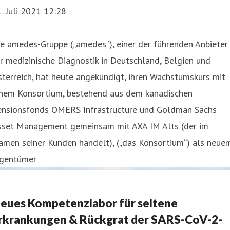
. Juli 2021 12:28
e amedes-Gruppe („amedes“), einer der führenden Anbieter
̈r medizinische Diagnostik in Deutschland, Belgien und
sterreich, hat heute angekündigt, ihren Wachstumskurs mit
inem Konsortium, bestehend aus dem kanadischen
ensionsfonds OMERS Infrastructure und Goldman Sachs
sset Management gemeinsam mit AXA IM Alts (der im
amen seiner Kunden handelt), („das Konsortium“) als neue
gentümer
eues Kompetenzlabor für seltene
rkrankungen & Rückgrat der SARS-CoV-2-