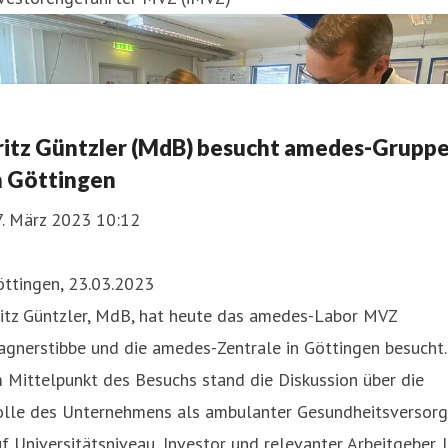
ritz Güntzler (MdB) besucht amedes-Grupp
n Göttingen
7. März 2023 10:12
öttingen, 23.03.2023
ritz Güntzler, MdB, hat heute das amedes-Labor MVZ
gnerstibbe und die amedes-Zentrale in Göttingen besucht.
 Mittelpunkt des Besuchs stand die Diskussion über die
olle des Unternehmens als ambulanter Gesundheitsversorg
f Universitätsniveau, Investor und relevanter Arbeitgeber. 