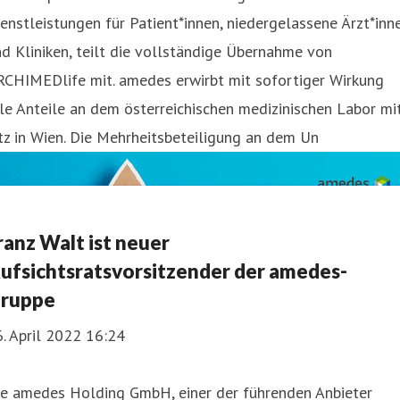
enstleistungen für Patient*innen, niedergelassene Ärzt*inn
d Kliniken, teilt die vollständige Übernahme von
RCHIMEDlife mit. amedes erwirbt mit sofortiger Wirkung
le Anteile an dem österreichischen medizinischen Labor mi
tz in Wien. Die Mehrheitsbeteiligung an dem Un
ranz Walt ist neuer
ufsichtsratsvorsitzender der amedes-
ruppe
. April 2022 16:24
ie amedes Holding GmbH, einer der führenden Anbieter