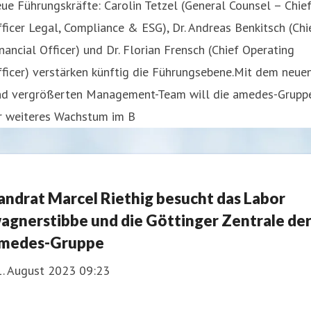
ue Führungskräfte: Carolin Tetzel (General Counsel – Chie
ficer Legal, Compliance & ESG), Dr. Andreas Benkitsch (Chi
nancial Officer) und Dr. Florian Frensch (Chief Operating
ficer) verstärken künftig die Führungsebene.Mit dem neue
nd vergrößerten Management-Team will die amedes-Grupp
hr weiteres Wachstum im B
andrat Marcel Riethig besucht das Labor
agnerstibbe und die Göttinger Zentrale de
medes-Gruppe
1. August 2023 09:23