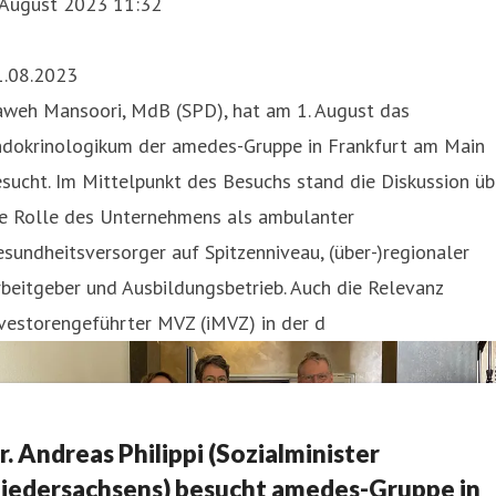
. August 2023 11:32
1.08.2023
aweh Mansoori, MdB (SPD), hat am 1. August das
ndokrinologikum der amedes-Gruppe in Frankfurt am Main
sucht. Im Mittelpunkt des Besuchs stand die Diskussion üb
ie Rolle des Unternehmens als ambulanter
sundheitsversorger auf Spitzenniveau, (über-)regionaler
beitgeber und Ausbildungsbetrieb. Auch die Relevanz
vestorengeführter MVZ (iMVZ) in der d
r. Andreas Philippi (Sozialminister
iedersachsens) besucht amedes-Gruppe in