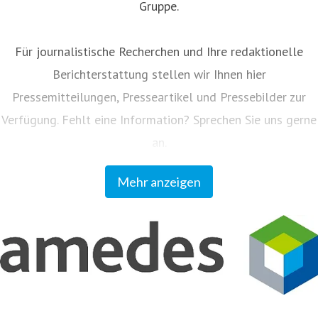
Gruppe.
Für journalistische Recherchen und Ihre redaktionelle
Berichterstattung stellen wir Ihnen hier
Pressemitteilungen, Presseartikel und Pressebilder zur
Verfügung. Fehlt eine Information? Sprechen Sie uns gerne
an.
Mehr anzeigen
Unser Kundenmagazin "amedes update" informiert
Einsender und Partner regelmäßig zu allen Neuigkeiten
aus dem Unternehmen. Sie können das Magazin auf
www.amedes-group.com abonnieren.