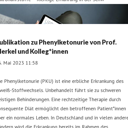
ublikation zu Phenylketonurie von Prof.
erkel und Kolleg*innen
6. Mai 2023 11:58
e Phenylketonurie (PKU) ist eine erbliche Erkrankung des
weiß-Stoffwechsels. Unbehandelt führt sie zu schweren
istigen Behinderungen. Eine rechtzeitige Therapie durch
onsequente Diät ermöglicht den betroffenen Patient*innen
er ein normales Leben. In Deutschland und in vielen ander
ändern wird die Erkrankung bereits im Rahmen des