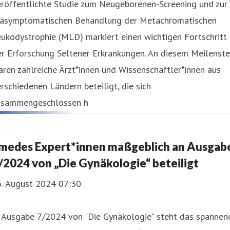
eröffentlichte Studie zum Neugeborenen-Screening und zur
räsymptomatischen Behandlung der Metachromatischen
ukodystrophie (MLD) markiert einen wichtigen Fortschritt 
r Erforschung Seltener Erkrankungen. An diesem Meilenste
ren zahlreiche Ärzt*innen und Wissenschaftler*innen aus
rschiedenen Ländern beteiligt, die sich
usammengeschlossen h
medes Expert*innen maßgeblich an Ausgab
/2024 von „Die Gynäkologie“ beteiligt
5. August 2024 07:30
n Ausgabe 7/2024 von "Die Gynäkologie" steht das spannen