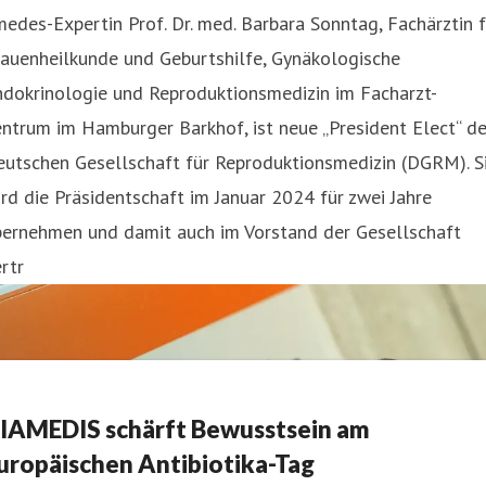
edes-Expertin Prof. Dr. med. Barbara Sonntag, Fachärztin f
rauenheilkunde und Geburtshilfe, Gynäkologische
ndokrinologie und Reproduktionsmedizin im Facharzt-
ntrum im Hamburger Barkhof, ist neue „President Elect“ de
eutschen Gesellschaft für Reproduktionsmedizin (DGRM). S
rd die Präsidentschaft im Januar 2024 für zwei Jahre
bernehmen und damit auch im Vorstand der Gesellschaft
rtr
IAMEDIS schärft Bewusstsein am
uropäischen Antibiotika-Tag