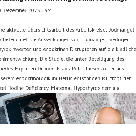
9. Dezember 2023 09:45
ne aktuelle Übersichtsarbeit des Arbeitskreises Jodmangel
V. beleuchtet die Auswirkungen von Jodmangel, niedrigen
yroxinwerten und endokrinen Disruptoren auf die kindlich
hirnentwicklung. Die Studie, die unter Beteiligung des
medes-Experten Dr. med. Klaus-Peter Liesenkötter aus
serem endokrinologikum Berlin entstanden ist, trägt den
tel "Iodine Deficiency, Maternal Hypothyroxinemia a