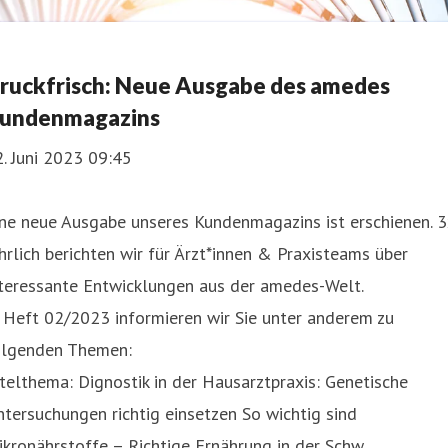
ruckfrisch: Neue Ausgabe des amedes
undenmagazins
. Juni 2023 09:45
ne neue Ausgabe unseres Kundenmagazins ist erschienen. 3
hrlich berichten wir für Ärzt*innen & Praxisteams über
nteressante Entwicklungen aus der amedes-Welt.
 Heft 02/2023 informieren wir Sie unter anderem zu
olgenden Themen:
telthema: Dignostik in der Hausarztpraxis: Genetische
tersuchungen richtig einsetzen So wichtig sind
kronährstoffe – Richtige Ernährung in der Schw