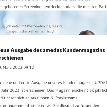
eugeborenen-Screenings entdeckt, sodass die meisten Pati
eue Ausgabe des amedes Kundenmagazins
rschienen
0. März 2023 09:12
ie neue und erste Ausgabe unseres Kundenmagazins UPDA
 Jahr 2023 ist erschienen. Das Magazin erscheint 3x jährlic
d richtet sich an Ärzt*innen & Praxisteams.
ter anderem informieren wir Sie diesmal zu folgenden