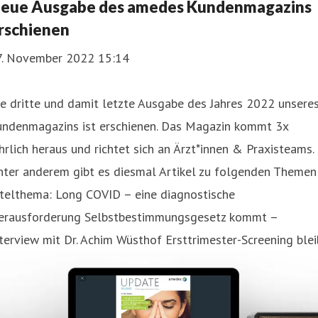
eue Ausgabe des amedes Kundenmagazins
rschienen
7. November 2022 15:14
e dritte und damit letzte Ausgabe des Jahres 2022 unsere
undenmagazins ist erschienen. Das Magazin kommt 3x
hrlich heraus und richtet sich an Ärzt*innen & Praxisteams.
nter anderem gibt es diesmal Artikel zu folgenden Themen
itelthema: Long COVID – eine diagnostische
erausforderung Selbstbestimmungsgesetz kommt –
terview mit Dr. Achim Wüsthof Ersttrimester-Screening blei