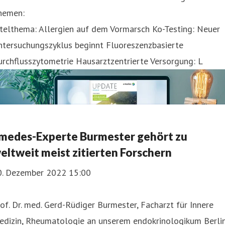
hemen:
telthema: Allergien auf dem Vormarsch Ko-Testing: Neuer
ntersuchungszyklus beginnt Fluoreszenzbasierte
rchflusszytometrie Hausarztzentrierte Versorgung: L
medes-Experte Burmester gehört zu
eltweit meist zitierten Forschern
0. Dezember 2022 15:00
of. Dr. med. Gerd-Rüdiger Burmester, Facharzt für Innere
edizin, Rheumatologie an unserem endokrinologikum Berli