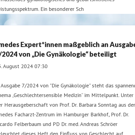
istungsspektrum. Ein besonderer Sch
medes Expert*innen maßgeblich an Ausgab
/2024 von „Die Gynäkologie“ beteiligt
5. August 2024 07:30
n Ausgabe 7/2024 von "Die Gynäkologie" steht das spannen
ema „Geschlechtersensible Medizin“ im Mittelpunkt. Unter
er Herausgeberschaft von Prof. Dr. Barbara Sonntag aus d
medes Facharzt-Zentrum im Hamburger Barkhof, Prof. Dr.
icardo Felberbaum und PD Dr. med. Andreas Schröer
leuchtet dieses Heft den Einfluss von Geschlecht auf