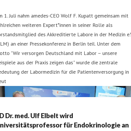
m 1. Juli nahm amedes-CEO Wolf F. Kupatt gemeinsam mit
hlreichen weiteren Expert*innen in seiner Rolle als
rstandsmitglied des Akkreditierte Labore in der Medizin e.V
LM) an einer Pressekonferenz in Berlin teil. Unter dem
otto "Wir versorgen Deutschland mit Labor – unsere
ispiele aus der Praxis zeigen das" wurde die zentrale
edeutung der Labormedizin für die Patientenversorgung in
eut
D Dr. med. Ulf Elbelt wird
niversitätsprofessor für Endokrinologie an