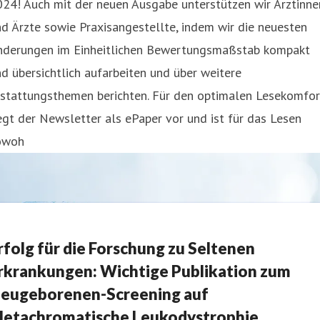
24! Auch mit der neuen Ausgabe unterstützen wir Ärztinne
d Ärzte sowie Praxisangestellte, indem wir die neuesten
nderungen im Einheitlichen Bewertungsmaßstab kompakt
d übersichtlich aufarbeiten und über weitere
rstattungsthemen berichten. Für den optimalen Lesekomfor
egt der Newsletter als ePaper vor und ist für das Lesen
owoh
rfolg für die Forschung zu Seltenen
rkrankungen: Wichtige Publikation zum
eugeborenen-Screening auf
etachromatische Leukodystrophie