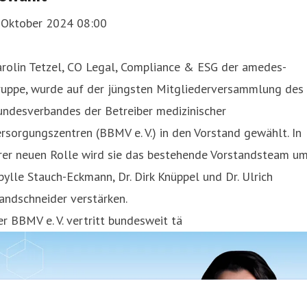
. Oktober 2024 08:00
arolin Tetzel, CO Legal, Compliance & ESG der amedes-
ruppe, wurde auf der jüngsten Mitgliederversammlung des
undesverbandes der Betreiber medizinischer
rsorgungszentren (BBMV e. V.) in den Vorstand gewählt. In
hrer neuen Rolle wird sie das bestehende Vorstandsteam u
bylle Stauch-Eckmann, Dr. Dirk Knüppel und Dr. Ulrich
andschneider verstärken.
r BBMV e. V. vertritt bundesweit tä