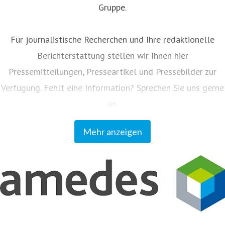
Gruppe.
Für journalistische Recherchen und Ihre redaktionelle
Berichterstattung stellen wir Ihnen hier
Pressemitteilungen, Presseartikel und Pressebilder zur
Verfügung. Fehlt eine Information? Sprechen Sie uns gerne
an.
Mehr anzeigen
Unser Kundenmagazin "amedes update" informiert
Einsender und Partner regelmäßig zu allen Neuigkeiten
aus dem Unternehmen. Sie können das Magazin auf
www.amedes-group.com abonnieren.