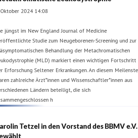
. Oktober 2024 14:08
ie jüngst im New England Journal of Medicine
eröffentlichte Studie zum Neugeborenen-Screening und zur
räsymptomatischen Behandlung der Metachromatischen
ukodystrophie (MLD) markiert einen wichtigen Fortschritt 
r Erforschung Seltener Erkrankungen. An diesem Meilenste
ren zahlreiche Ärzt*innen und Wissenschaftler*innen aus
rschiedenen Ländern beteiligt, die sich
usammengeschlossen h
arolin Tetzel in den Vorstand des BBMV e.V.
ewählt