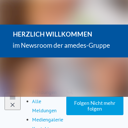
Neueste
Im Newsroom suchen
Meldungen
Alle
Folgen
Nicht mehr
folgen
Meldungen
Mediengalerie