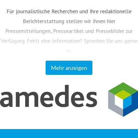
Für journalistische Recherchen und Ihre redaktionelle
Berichterstattung stellen wir Ihnen hier
Pressemitteilungen, Presseartikel und Pressebilder zur
Verfügung. Fehlt eine Information? Sprechen Sie uns gerne
an.
Mehr anzeigen
Unser Kundenmagazin "amedes update" informiert
Einsender und Partner regelmäßig zu allen Neuigkeiten
aus dem Unternehmen. Sie können das Magazin auf
www.amedes-group.com abonnieren.