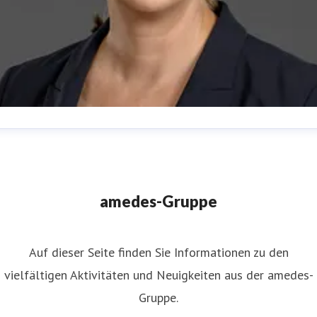
uliane Ahlers
ressekontakt
Leiterin Kommunikation
nternehmenskommunikation
juliane.ahlers@amedes-
amedes-Gruppe
roup.com
+49 172 166 08 43
Auf dieser Seite finden Sie Informationen zu den
vielfältigen Aktivitäten und Neuigkeiten aus der amedes-
Gruppe.