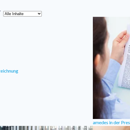
yp
zeichnung
amedes in der Pre