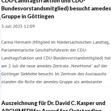
CDU-Landtagsfraktion und CDU-
Bundesvorstandsmitglied) besucht amedes
!
Gruppe in Göttingen
s
3. Juli 2025 12:09
Carina Hermann (Mitglied im Niedersächsischen Landtag,
Parlamentarische Geschäftsführerin der CDU-
Landtagsfraktion und CDU-Bundesvorstandsmitglied) hat
am 2. Juli die neue amedes-Zentrale „NewHome“ auf der
Göttinger Siekhöhe besucht. Im Zentrum des Austauschs
standen die Rolle der amedes-Gruppe als ambulanter
Gesundheitsversorger auf Universitätsniveau sowie als
bedeutender
Auszeichnung für Dr. David C. Kasper und
ARCHIMEDlife: Award for Outstanding