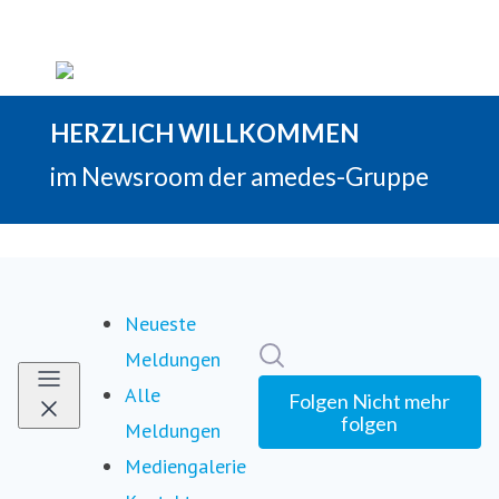
Neueste
Im Newsroom suchen
Meldungen
Alle
Folgen
Nicht mehr
folgen
Meldungen
(current)
Mediengalerie