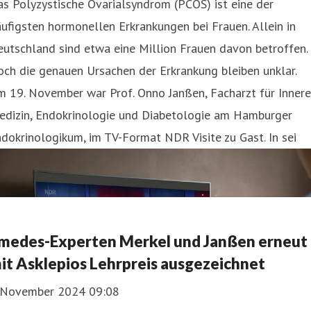
s Polyzystische Ovarialsyndrom (PCOS) ist eine der
ufigsten hormonellen Erkrankungen bei Frauen. Allein in
utschland sind etwa eine Million Frauen davon betroffen.
ch die genauen Ursachen der Erkrankung bleiben unklar.
 19. November war Prof. Onno Janßen, Facharzt für Innere
edizin, Endokrinologie und Diabetologie am Hamburger
dokrinologikum, im TV-Format NDR Visite zu Gast. In sei
medes-Experten Merkel und Janßen erneut
it Asklepios Lehrpreis ausgezeichnet
. November 2024 09:08