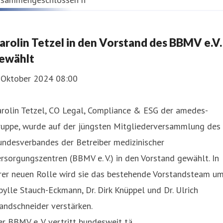
arolin Tetzel in den Vorstand des BBMV e.V.
ewählt
. Oktober 2024 08:00
arolin Tetzel, CO Legal, Compliance & ESG der amedes-
ruppe, wurde auf der jüngsten Mitgliederversammlung des
undesverbandes der Betreiber medizinischer
rsorgungszentren (BBMV e. V.) in den Vorstand gewählt. In
hrer neuen Rolle wird sie das bestehende Vorstandsteam u
bylle Stauch-Eckmann, Dr. Dirk Knüppel und Dr. Ulrich
andschneider verstärken.
r BBMV e. V. vertritt bundesweit tä