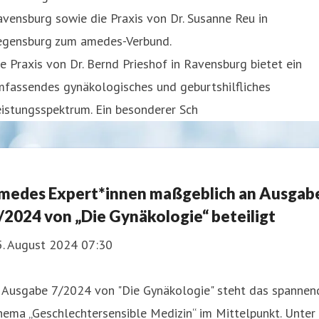
vensburg sowie die Praxis von Dr. Susanne Reu in
egensburg zum amedes-Verbund.
e Praxis von Dr. Bernd Prieshof in Ravensburg bietet ein
mfassendes gynäkologisches und geburtshilfliches
istungsspektrum. Ein besonderer Sch
medes Expert*innen maßgeblich an Ausgab
/2024 von „Die Gynäkologie“ beteiligt
5. August 2024 07:30
n Ausgabe 7/2024 von "Die Gynäkologie" steht das spannen
ema „Geschlechtersensible Medizin“ im Mittelpunkt. Unter