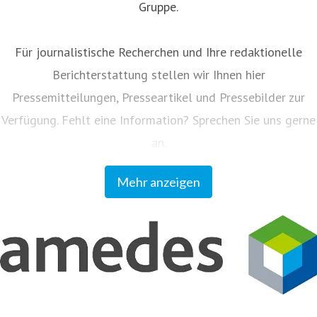
Gruppe.
Für journalistische Recherchen und Ihre redaktionelle
Berichterstattung stellen wir Ihnen hier
Pressemitteilungen, Presseartikel und Pressebilder zur
Verfügung. Fehlt eine Information? Sprechen Sie uns gerne
an.
Mehr anzeigen
Unser Kundenmagazin "amedes update" informiert
Einsender und Partner regelmäßig zu allen Neuigkeiten
aus dem Unternehmen. Sie können das Magazin auf
www.amedes-group.com abonnieren.