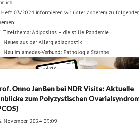
hrlich.
n Heft 03/2024 informieren wir unter anderem zu folgende
hemen:
🏻 Titelthema: Adipositas – die stille Pandemie
🏻 Neues aus der Allergiediagnostik
🏻 Neu im amedes-Verbund: Pathologie Starnbe
rof. Onno Janßen bei NDR Visite: Aktuelle
inblicke zum Polyzystischen Ovarialsyndro
PCOS)
6. November 2024 09:09