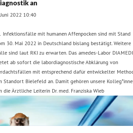
iagnostik an
 Juni 2022 10:40
 Infektionsfälle mit humanen Affenpocken sind mit Stand
m 30. Mai 2022 in Deutschland bislang bestätigt. Weitere
älle sind laut RKI zu erwarten. Das amedes-Labor DIAMED
etet ab sofort die labordiagnostische Abklärung von
rdachtsfällen mit entsprechend dafür entwickelter Method
 Standort Bielefeld an. Damit gehören unsere Kolleg*inne
 die Ärztliche Leiterin Dr. med. Franziska Wieb