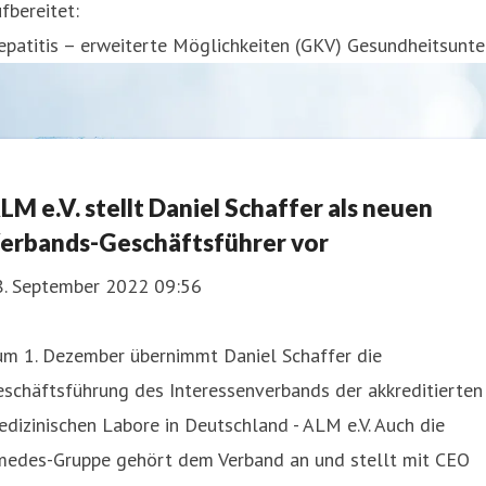
fbereitet:
patitis – erweiterte Möglichkeiten (GKV) Gesundheitsunte
LM e.V. stellt Daniel Schaffer als neuen
erbands-Geschäftsführer vor
8. September 2022 09:56
um 1. Dezember übernimmt Daniel Schaffer die
schäftsführung des Interessenverbands der akkreditierten
dizinischen Labore in Deutschland - ALM e.V. Auch die
medes-Gruppe gehört dem Verband an und stellt mit CEO