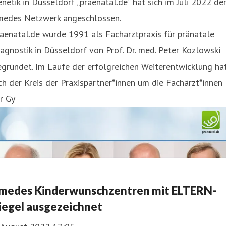
netik in Düsseldorf „praenatal.de“ hat sich im Juli 2022 d
medes Netzwerk angeschlossen.
aenatal.de wurde 1991 als Facharztpraxis für pränatale
agnostik in Düsseldorf von Prof. Dr. med. Peter Kozlowski
gründet. Im Laufe der erfolgreichen Weiterentwicklung ha
ch der Kreis der Praxispartner*innen um die Fachärzt*innen
r Gy
medes Kinderwunschzentren mit ELTERN-
iegel ausgezeichnet