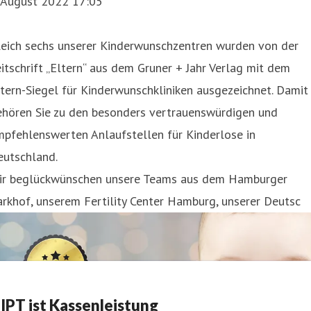
. August 2022 17:05
leich sechs unserer Kinderwunschzentren wurden von der
itschrift „Eltern“ aus dem Gruner + Jahr Verlag mit dem
tern-Siegel für Kinderwunschkliniken ausgezeichnet. Damit
ehören Sie zu den besonders vertrauenswürdigen und
pfehlenswerten Anlaufstellen für Kinderlose in
eutschland.
ir beglückwünschen unsere Teams aus dem Hamburger
rkhof, unserem Fertility Center Hamburg, unserer Deutsc
IPT ist Kassenleistung