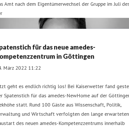
as Amt nach dem Eigentümerwechsel der Gruppe im Juli de
r
patenstich für das neue amedes-
ompetenzzentrum in Göttingen
4. März 2022 11:22
tzt geht es endlich richtig los! Bei Kaiserwetter fand gest
er Spatenstich für das amedes-NewHome auf der Göttinge
ekhöhe statt. Rund 100 Gäste aus Wissenschaft, Politik,
erwaltung und Wirtschaft verfolgten den lange erwarteten
austart des neuen amedes-Kompetenzzentrums innerhalb