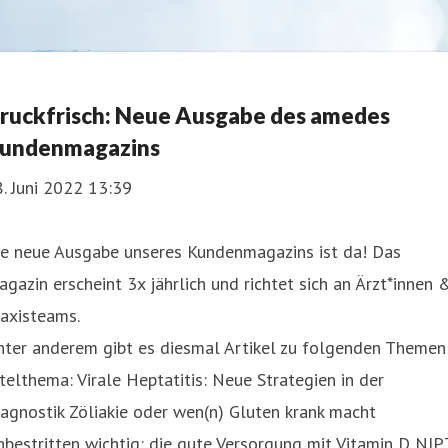
ruckfrisch: Neue Ausgabe des amedes
undenmagazins
. Juni 2022 13:39
ie neue Ausgabe unseres Kundenmagazins ist da! Das
gazin erscheint 3x jährlich und richtet sich an Ärzt*innen 
axisteams.
nter anderem gibt es diesmal Artikel zu folgenden Themen
telthema: Virale Heptatitis: Neue Strategien in der
agnostik Zöliakie oder wen(n) Gluten krank macht
bestritten wichtig: die gute Versorgung mit Vitamin D NIP