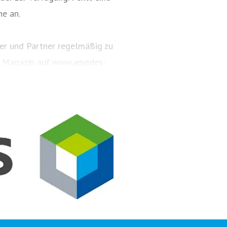
ne an.
er und Partner regelmäßig zu
as Magazin auf www.amedes-