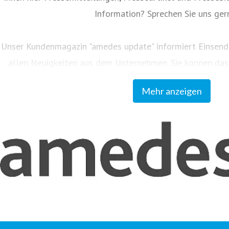
Information? Sprechen Sie uns ger
Unser Kundenmagazin "amedes update" informiert Einsend
allen Neuigkeiten aus dem Unternehmen. Sie können d
group.com abonnieren.
Mehr anzeigen