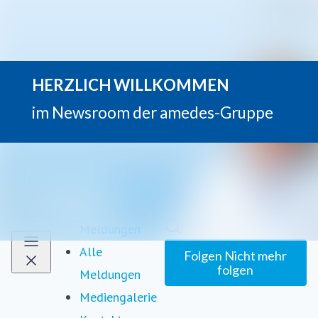
Neueste
Im Newsroom suchen
Meldungen
Alle
Folgen
Nicht mehr
folgen
Meldungen
Mediengalerie