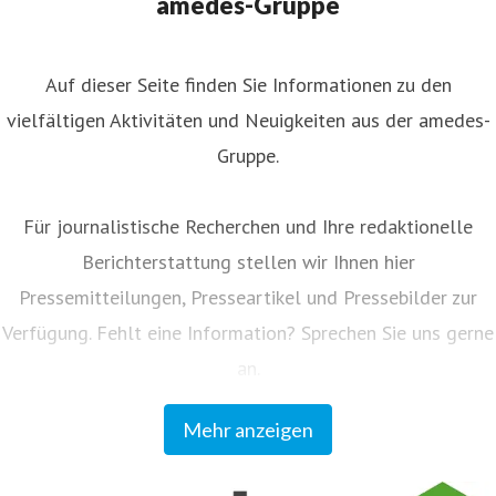
amedes-Gruppe
roup.com
+49 172 166 08 43
Auf dieser Seite finden Sie Informationen zu den
vielfältigen Aktivitäten und Neuigkeiten aus der amedes-
Gruppe.
Für journalistische Recherchen und Ihre redaktionelle
Berichterstattung stellen wir Ihnen hier
Pressemitteilungen, Presseartikel und Pressebilder zur
Verfügung. Fehlt eine Information? Sprechen Sie uns gerne
an.
Mehr anzeigen
Unser Kundenmagazin "amedes update" informiert
Einsender und Partner regelmäßig zu allen Neuigkeiten