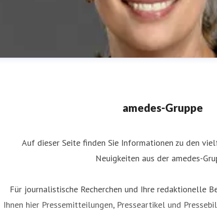
amedes-Gruppe
Auf dieser Seite finden Sie Informationen zu den viel
Neuigkeiten aus der amedes-Gru
uliane Ahlers
ressekontakt
Leiterin Kommunikation
Unternehmenskommun
Für journalistische Recherchen und Ihre redaktionelle Be
uliane.ahlers@amedes-group.com
+49 172 166 08 43
Ihnen hier Pressemitteilungen, Presseartikel und Pressebil