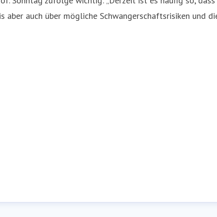
rof. Sonntag zufolge wichtig: „Derzeit ist es häufig so, da
s aber auch über mögliche Schwangerschaftsrisiken und die 