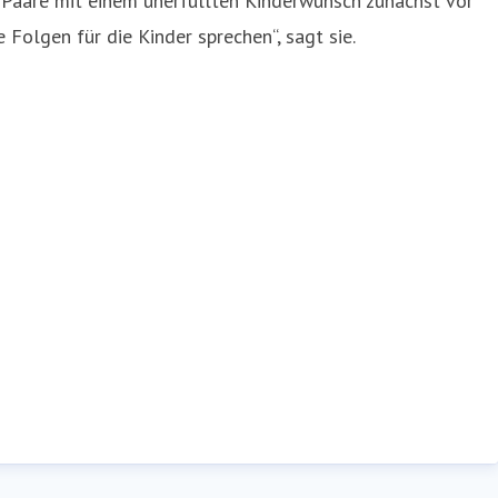
ss Paare mit einem unerfüllten Kinderwunsch zunächst vor
Folgen für die Kinder sprechen“, sagt sie.