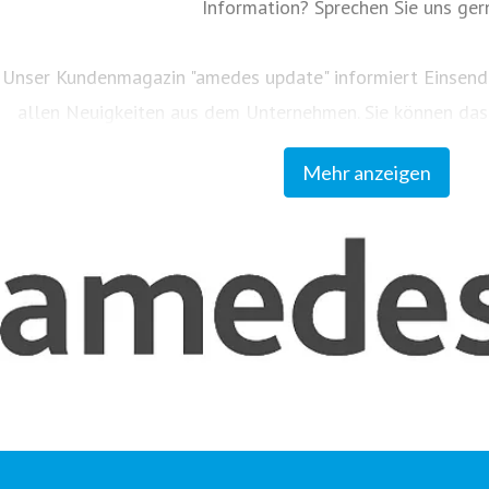
Information? Sprechen Sie uns ger
Unser Kundenmagazin "amedes update" informiert Einsend
allen Neuigkeiten aus dem Unternehmen. Sie können d
group.com abonnieren.
Mehr anzeigen