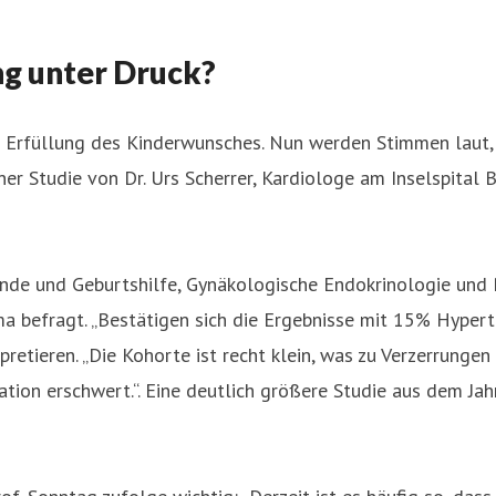
ng unter Druck?
 Erfüllung des Kinderwunsches. Nun werden Stimmen laut, da
ner Studie von Dr. Urs Scherrer, Kardiologe am Inselspital 
lkunde und Geburtshilfe, Gynäkologische Endokrinologie un
efragt. „Bestätigen sich die Ergebnisse mit 15% Hyperton
terpretieren. „Die Kohorte ist recht klein, was zu Verzerrun
ion erschwert.“. Eine deutlich größere Studie aus dem Jahr