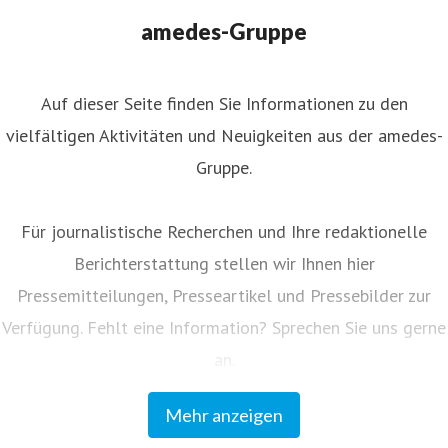
amedes-Gruppe
Auf dieser Seite finden Sie Informationen zu den
vielfältigen Aktivitäten und Neuigkeiten aus der amedes-
Gruppe.
Für journalistische Recherchen und Ihre redaktionelle
Berichterstattung stellen wir Ihnen hier
Pressemitteilungen, Presseartikel und Pressebilder zur
Verfügung. Fehlt eine Information? Sprechen Sie uns gerne
Dominik Masson ist neuer Leiter M&A bei amedes
an.
Mehr anzeigen
Unser Kundenmagazin "amedes update" informiert