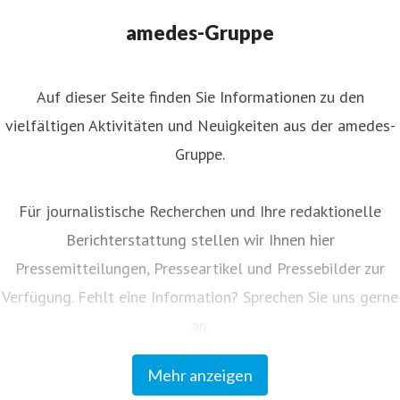
nternehmenskommunikation
juliane.ahlers@amedes-
amedes-Gruppe
roup.com
+49 172 166 08 43
Auf dieser Seite finden Sie Informationen zu den
vielfältigen Aktivitäten und Neuigkeiten aus der amedes-
Gruppe.
Für journalistische Recherchen und Ihre redaktionelle
Berichterstattung stellen wir Ihnen hier
Pressemitteilungen, Presseartikel und Pressebilder zur
Verfügung. Fehlt eine Information? Sprechen Sie uns gerne
an.
Mehr anzeigen
Unser Kundenmagazin "amedes update" informiert