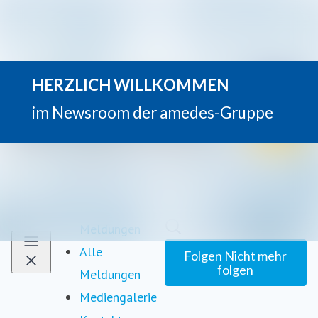
Neueste
Im Newsroom suchen
Meldungen
Alle
Folgen
Nicht mehr
folgen
Meldungen
Mediengalerie