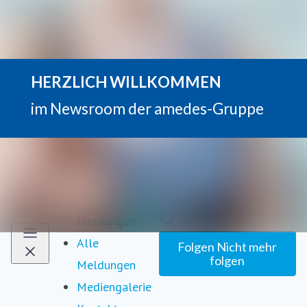
Neueste
Im Newsroom suchen
Meldungen
Alle
Folgen
Nicht mehr
folgen
Meldungen
Mediengalerie