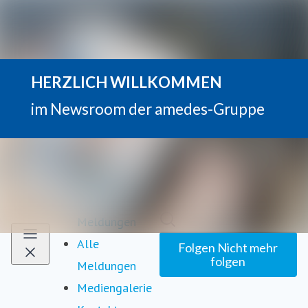
Neueste
Im Newsroom suchen
Meldungen
Alle
Folgen
Nicht mehr
folgen
Meldungen
Mediengalerie