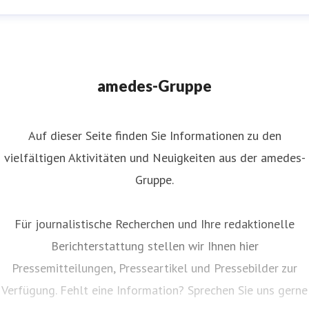
uliane Ahlers
ressekontakt
Leiterin Kommunikation
nternehmenskommunikation
juliane.ahlers@amedes-
amedes-Gruppe
roup.com
+49 172 166 08 43
Auf dieser Seite finden Sie Informationen zu den
vielfältigen Aktivitäten und Neuigkeiten aus der amedes-
Gruppe.
Für journalistische Recherchen und Ihre redaktionelle
Berichterstattung stellen wir Ihnen hier
Pressemitteilungen, Presseartikel und Pressebilder zur
Verfügung. Fehlt eine Information? Sprechen Sie uns gerne