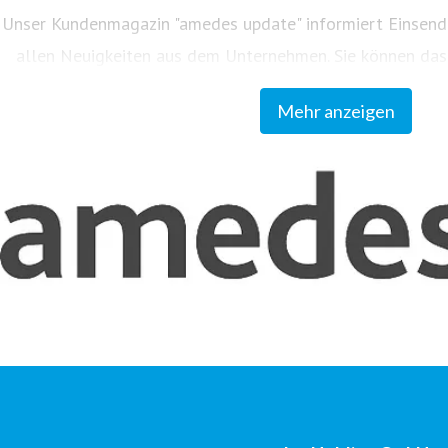
Unser Kundenmagazin "amedes update" informiert Einsend
allen Neuigkeiten aus dem Unternehmen. Sie können d
group.com abonnieren.
Mehr anzeigen