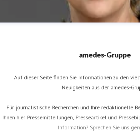
amedes-Gruppe
Auf dieser Seite finden Sie Informationen zu den viel
Neuigkeiten aus der amedes-Gru
uliane Ahlers
ressekontakt
Leiterin Kommunikation
Unternehmenskommun
Für journalistische Recherchen und Ihre redaktionelle Be
uliane.ahlers@amedes-group.com
+49 172 166 08 43
Ihnen hier Pressemitteilungen, Presseartikel und Pressebil
Information? Sprechen Sie uns ger