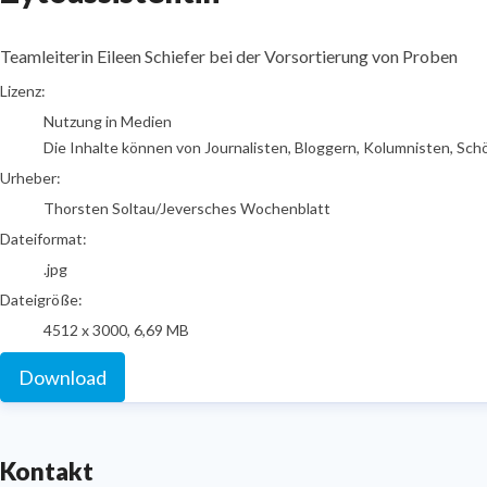
Teamleiterin Eileen Schiefer bei der Vorsortierung von Proben
Thorsten Soltau/Jeversches Wochenblatt
Lizenz:
Nutzung in Medien
Die Inhalte können von Journalisten, Bloggern, Kolumnisten, Sch
Urheber:
Thorsten Soltau/Jeversches Wochenblatt
Dateiformat:
.jpg
Dateigröße:
4512 x 3000, 6,69 MB
Download
Kontakt