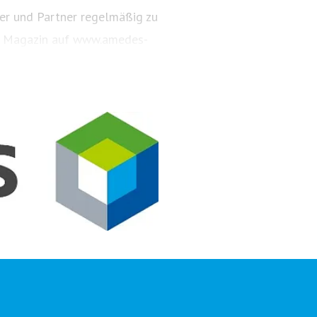
er und Partner regelmäßig zu
as Magazin auf www.amedes-