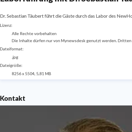
Dr. Sebastian Täubert führt die Gäste durch das Labor des New
go to media item
Lizenz:
Alle Rechte vorbehalten
Die Inhalte dürfen nur von Mynewsdesk genutzt werden. Dritten is
Dateiformat:
.jpg
Dateigröße:
8256 x 5504, 5,81 MB
Kontakt