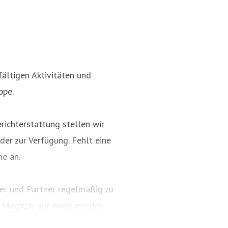
fältigen Aktivitäten und
ppe.
ikation
richterstattung stellen wir
der zur Verfügung. Fehlt eine
ne an.
er und Partner regelmäßig zu
as Magazin auf www.amedes-