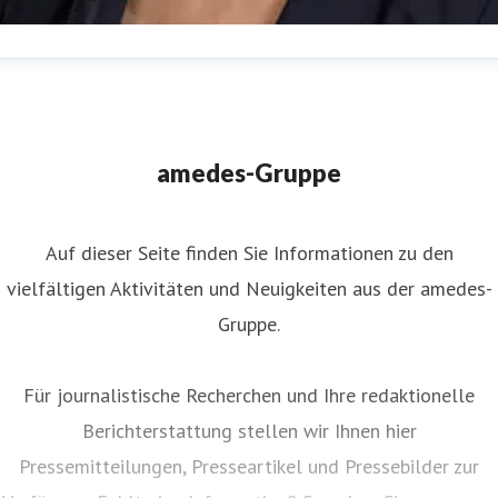
uliane Ahlers
ressekontakt
Leiterin Kommunikation
nternehmenskommunikation
juliane.ahlers@amedes-
amedes-Gruppe
roup.com
+49 172 166 08 43
Auf dieser Seite finden Sie Informationen zu den
vielfältigen Aktivitäten und Neuigkeiten aus der amedes-
Gruppe.
Für journalistische Recherchen und Ihre redaktionelle
Berichterstattung stellen wir Ihnen hier
Pressemitteilungen, Presseartikel und Pressebilder zur