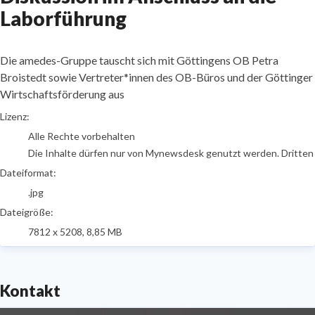
Laborführung
Die amedes-Gruppe tauscht sich mit Göttingens OB Petra
Broistedt sowie Vertreter*innen des OB-Büros und der Göttinger
Wirtschaftsförderung aus
go to media item
Lizenz:
Alle Rechte vorbehalten
Die Inhalte dürfen nur von Mynewsdesk genutzt werden. Dritten is
Dateiformat:
.jpg
Dateigröße:
7812 x 5208, 8,85 MB
Kontakt