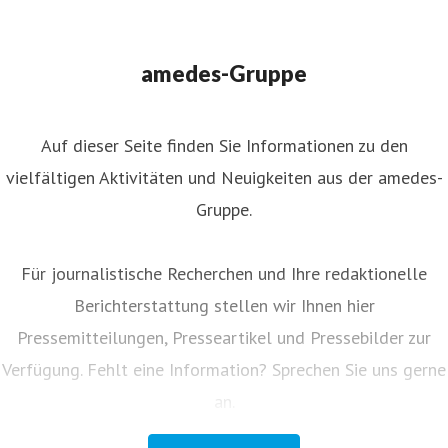
ressekontakt
Leiterin Kommunikation
nternehmenskommunikation
juliane.ahlers@amedes-
amedes-Gruppe
roup.com
+49 172 166 08 43
Auf dieser Seite finden Sie Informationen zu den
vielfältigen Aktivitäten und Neuigkeiten aus der amedes-
Gruppe.
Für journalistische Recherchen und Ihre redaktionelle
Berichterstattung stellen wir Ihnen hier
Pressemitteilungen, Presseartikel und Pressebilder zur
Verfügung. Fehlt eine Information? Sprechen Sie uns gerne
an.