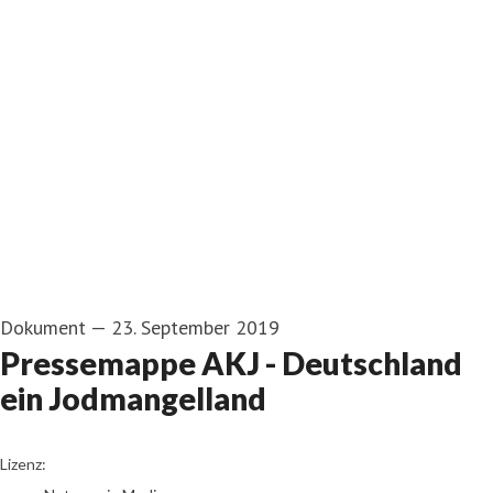
Dokument
—
23. September 2019
Pressemappe AKJ - Deutschland
ein Jodmangelland
go to media item
Lizenz: