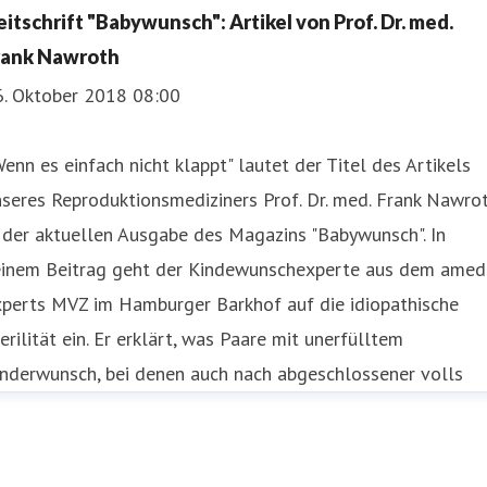
nternehmenskommunikation
juliane.ahlers@amedes-
eitschrift "Babywunsch": Artikel von Prof. Dr. med.
roup.com
+49 172 166 08 43
rank Nawroth
6. Oktober 2018 08:00
enn es einfach nicht klappt" lautet der Titel des Artikels
seres Reproduktionsmediziners Prof. Dr. med. Frank Nawro
 der aktuellen Ausgabe des Magazins "Babywunsch". In
einem Beitrag geht der Kindewunschexperte aus dem amed
xperts MVZ im Hamburger Barkhof auf die idiopathische
erilität ein. Er erklärt, was Paare mit unerfülltem
inderwunsch, bei denen auch nach abgeschlossener volls