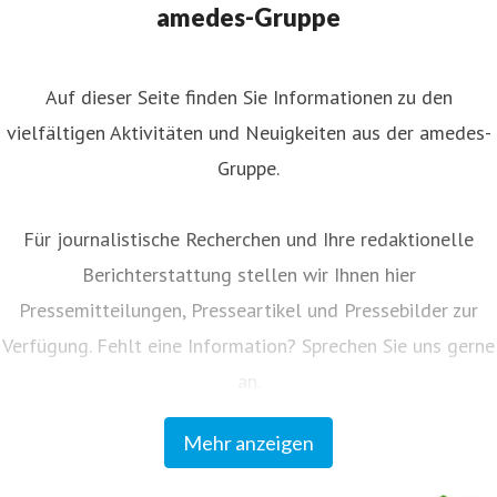
amedes-Gruppe
Auf dieser Seite finden Sie Informationen zu den
vielfältigen Aktivitäten und Neuigkeiten aus der amedes-
Gruppe.
Für journalistische Recherchen und Ihre redaktionelle
Berichterstattung stellen wir Ihnen hier
Pressemitteilungen, Presseartikel und Pressebilder zur
Verfügung. Fehlt eine Information? Sprechen Sie uns gerne
an.
Mehr anzeigen
Unser Kundenmagazin "amedes update" informiert
Einsender und Partner regelmäßig zu allen Neuigkeiten