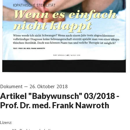
Dokument
—
26. Oktober 2018
Artikel "Babywunsch" 03/2018 -
Prof. Dr. med. Frank Nawroth
go to media item
Lizenz: