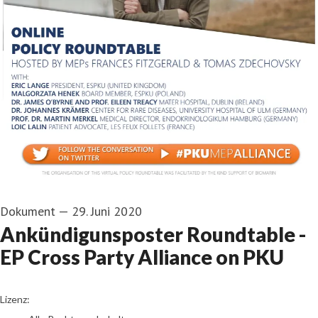
Dokument
—
29. Juni 2020
Ankündigunsposter Roundtable -
EP Cross Party Alliance on PKU
go to media item
Lizenz: