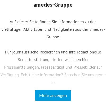
nternehmenskommunikation
juliane.ahlers@amedes-
amedes-Gruppe
roup.com
+49 172 166 08 43
Auf dieser Seite finden Sie Informationen zu den
vielfältigen Aktivitäten und Neuigkeiten aus der amedes-
Gruppe.
Für journalistische Recherchen und Ihre redaktionelle
Berichterstattung stellen wir Ihnen hier
Pressemitteilungen, Presseartikel und Pressebilder zur
Verfügung. Fehlt eine Information? Sprechen Sie uns gerne
an.
Mehr anzeigen
Unser Kundenmagazin "amedes update" informiert
Einsender und Partner regelmäßig zu allen Neuigkeiten