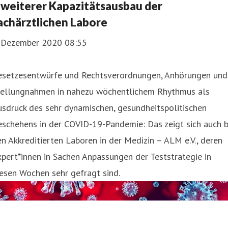
 weiterer Kapazitätsausbau der
achärztlichen Labore
. Dezember 2020 08:55
esetzesentwürfe und Rechtsverordnungen, Anhörungen und
tellungnahmen in nahezu wöchentlichem Rhythmus als
sdruck des sehr dynamischen, gesundheitspolitischen
schehens in der COVID-19-Pandemie: Das zeigt sich auch b
n Akkreditierten Laboren in der Medizin – ALM e.V., deren
pert*innen in Sachen Anpassungen der Teststrategie in
esen Wochen sehr gefragt sind.