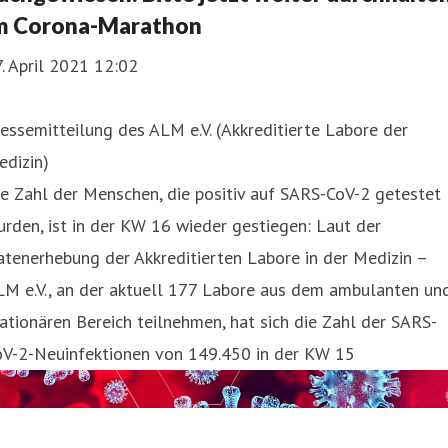
m Corona-Marathon
. April 2021 12:02
essemitteilung des ALM e.V. (Akkreditierte Labore der
edizin)
e Zahl der Menschen, die positiv auf SARS-CoV-2 getestet
rden, ist in der KW 16 wieder gestiegen: Laut der
tenerhebung der Akkreditierten Labore in der Medizin –
LM e.V., an der aktuell 177 Labore aus dem ambulanten un
ationären Bereich teilnehmen, hat sich die Zahl der SARS-
oV-2-Neuinfektionen von 149.450 in der KW 15