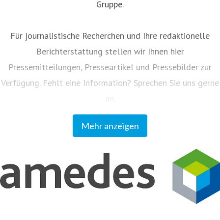
Gruppe.
Für journalistische Recherchen und Ihre redaktionelle
Berichterstattung stellen wir Ihnen hier
Pressemitteilungen, Presseartikel und Pressebilder zur
Verfügung. Fehlt eine Information? Sprechen Sie uns gerne
an.
Mehr anzeigen
Unser Kundenmagazin "amedes update" informiert
Einsender und Partner regelmäßig zu allen Neuigkeiten
aus dem Unternehmen. Sie können das Magazin auf
www.amedes-group.com abonnieren.