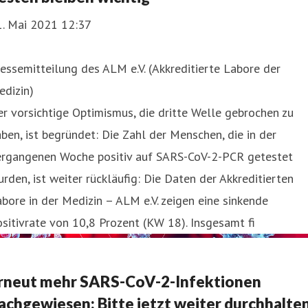
1. Mai 2021 12:37
essemitteilung des ALM e.V. (Akkreditierte Labore der
edizin)
r vorsichtige Optimismus, die dritte Welle gebrochen zu
ben, ist begründet: Die Zahl der Menschen, die in der
ergangenen Woche positiv auf SARS-CoV-2-PCR getestet
rden, ist weiter rückläufig: Die Daten der Akkreditierten
bore in der Medizin – ALM e.V. zeigen eine sinkende
sitivrate von 10,8 Prozent (KW 18). Insgesamt fi
rneut mehr SARS-CoV-2-Infektionen
achgewiesen: Bitte jetzt weiter durchhalte