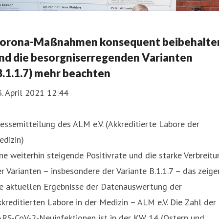
orona-Maßnahmen konsequent beibehalte
nd die besorgniserregenden Varianten
B.1.1.7) mehr beachten
. April 2021 12:44
essemitteilung des ALM e.V. (Akkreditierte Labore der
edizin)
ne weiterhin steigende Positivrate und die starke Verbreitu
r Varianten – insbesondere der Variante B.1.1.7 – das zeige
ie aktuellen Ergebnisse der Datenauswertung der
kreditierten Labore in der Medizin – ALM e.V. Die Zahl der
ARS-CoV-2-Neuinfektionen ist in der KW 14 (Ostern und