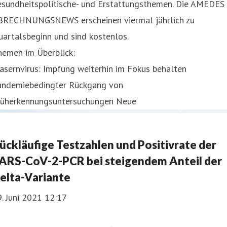
esundheitspolitische- und Erstattungsthemen. Die AMEDES
BRECHNUNGSNEWS erscheinen viermal jährlich zu
uartalsbeginn und sind kostenlos.
hemen im Überblick:
sernvirus: Impfung weiterhin im Fokus behalten
andemiebedingter Rückgang von
rüherkennungsuntersuchungen Neue
ückläufige Testzahlen und Positivrate der
ARS-CoV-2-PCR bei steigendem Anteil der
elta-Variante
. Juni 2021 12:17