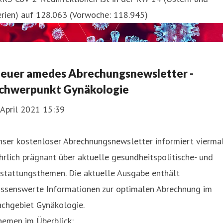
erien) auf 128.063 (Vorwoche: 118.945)
euer amedes Abrechungsnewsletter -
chwerpunkt Gynäkologie
 April 2021 15:39
nser kostenloser Abrechnungsnewsletter informiert vierma
hrlich prägnant über aktuelle gesundheitspolitische- und
rstattungsthemen. Die aktuelle Ausgabe enthält
issenswerte Informationen zur optimalen Abrechnung im
achgebiet Gynäkologie.
hemen im Überblick: