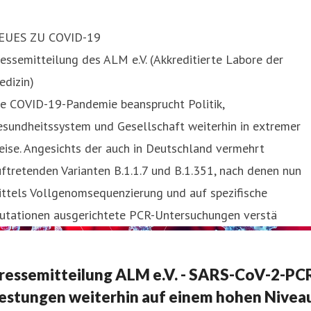
EUES ZU COVID-19
essemitteilung des ALM e.V. (Akkreditierte Labore der
edizin)
ie COVID-19-Pandemie beansprucht Politik,
esundheitssystem und Gesellschaft weiterhin in extremer
ise. Angesichts der auch in Deutschland vermehrt
ftretenden Varianten B.1.1.7 und B.1.351, nach denen nun
ittels Vollgenomsequenzierung und auf spezifische
utationen ausgerichtete PCR-Untersuchungen verstä
ressemitteilung ALM e.V. - SARS-CoV-2-PC
estungen weiterhin auf einem hohen Nivea