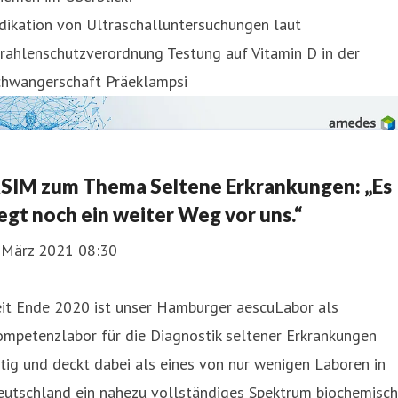
dikation von Ultraschalluntersuchungen laut
rahlenschutzverordnung Testung auf Vitamin D in der
chwangerschaft Präeklampsi
SIM zum Thema Seltene Erkrankungen: „Es
iegt noch ein weiter Weg vor uns.“
. März 2021 08:30
eit Ende 2020 ist unser Hamburger aescuLabor als
mpetenzlabor für die Diagnostik seltener Erkrankungen
tig und deckt dabei als eines von nur wenigen Laboren in
eutschland ein nahezu vollständiges Spektrum biochemisch