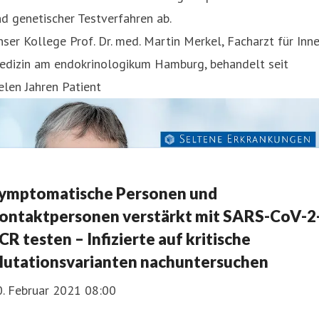
d genetischer Testverfahren ab.
ser Kollege Prof. Dr. med. Martin Merkel, Facharzt für Inn
edizin am endokrinologikum Hamburg, behandelt seit
elen Jahren Patient
ymptomatische Personen und
ontaktpersonen verstärkt mit SARS-CoV-2
CR testen – Infizierte auf kritische
utationsvarianten nachuntersuchen
0. Februar 2021 08:00