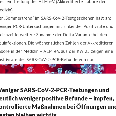
essemitteilung des ALM e.V. (Akkreditierte Labore der
edizin)
er „Sommertrend“ im SARS-CoV-2-Testgeschehen hält an:
eniger PCR-Untersuchungen mit sinkender Positivrate und
eichzeitig weitere Zunahme der Delta-Variante bei den
uinfektionen. Die wöchentlichen Zahlen der Akkreditieren
bore in der Medizin – ALM e.V. aus der KW 25 zeigen eine
ositivrate der SARS-CoV-2-PCR-Befunde von noc
eniger SARS-CoV-2-PCR-Testungen und
eutlich weniger positive Befunde – Impfen,
ontrollierte Maßnahmen bei Öffnungen un
esten bleiben wichtig