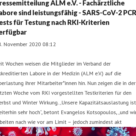
ressemitteilung ALM e.V. - Fachärztliche
abore sind leistungsfähig - SARS-CoV-2 PCR
ests für Testung nach RKI-Kriterien
erfügbar
8. November 2020 08:12
it Wochen weisen die Mitglieder im Verband der
kreditierten Labore in der Medizin (ALM e.V.) auf die
erlastung ihrer Mitarbeiter*innen hin. Nun zeigen die in der
tzten Woche vom RKI vorgestellten Testkriterien für den
rbst und Winter Wirkung. „Unsere Kapazitätsauslastung ist
iterhin sehr hoch“, betont Evangelos Kotsopoulos, „und wi
beiten nach wie vor am Limit – jedoch zumindest akt